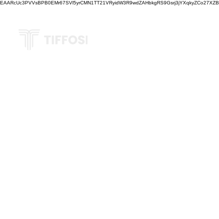
EAARcUc3PVVsBPB0EMr67SVl5yrCMN1TT21VRyidW3R9wdZAHbkgRS9Gsrj3jYXqkyZCo27XZBM