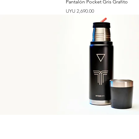
Pantalón Pocket Gris Grafito
Price
UYU 2,690.00
Medias Uruguay
Enter