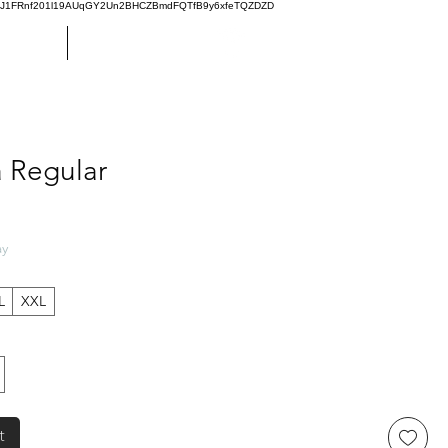
oJ1FRnf201l19AUqGY2Un2BHCZBmdFQTfB9y6xfeTQZDZD
Custom
Más
 Regular
Price
ay
L
XXL
t