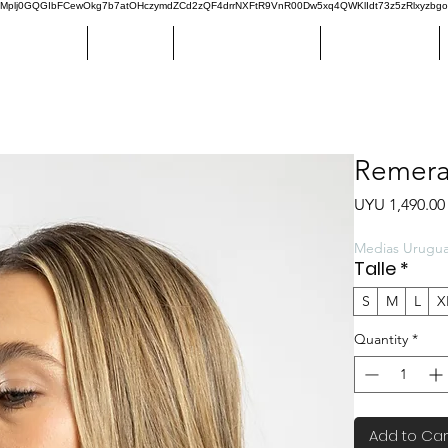
plj0GQGIbFCewOkg7b7atOHczymdZCd2zQF4drrNXFtR9VnR00Dw5xq4QWKlIdt73z5zRlxyzbg
LAR RANGE
DANUBIO
CENTRAL ESPAÑOL
CERRO LARGO
Remera
UYU 1,490.00
Medias Urugu
Talle
*
S
M
L
X
Quantity
*
Add to Car