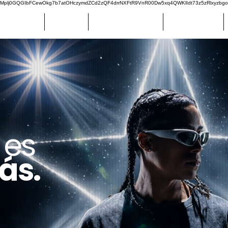
plj0GQGIbFCewOkg7b7atOHczymdZCd2zQF4drrNXFtR9VnR00Dw5xq4QWKlIdt73z5zRlxyzbg
LAR RANGE
DANUBIO
CENTRAL ESPAÑOL
CERRO LARGO
 es
ás.