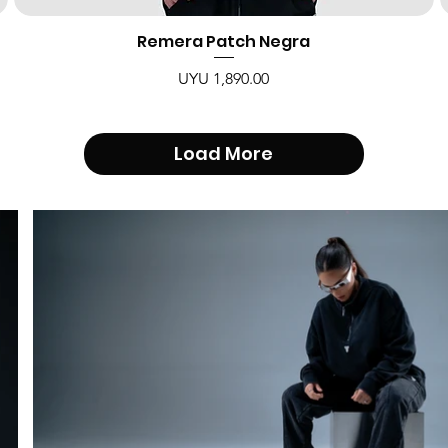
Remera Patch Negra
Price
UYU 1,890.00
Load More