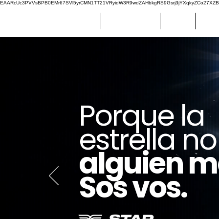
EAARcUc3PVVsBPB0EMr67SVl5yrCMN1TT21VRyidW3R9wdZAHbkgRS9Gsrj3jYXqkyZCo27XZBM
Catalogue
STAR COLLECTION
NICO FONSECA
SPORT
REGU
Porque la
estrella no
alguien m
Sos vos.