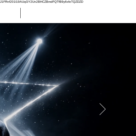
oJ1FRnf201l19AUqGY2Un2BHCZBmdFQTfB9y6xfeTQZDZD
Custom
Más