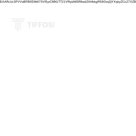
EAARcUc3PVVsBPB0EMr67SVl5yrCMN1TT21VRyidW3R9wdZAHbkgRS9Gsrj3jYXqkyZCo27XZBM