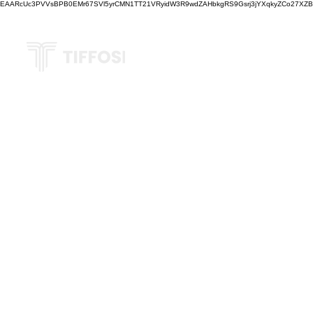
EAARcUc3PVVsBPB0EMr67SVl5yrCMN1TT21VRyidW3R9wdZAHbkgRS9Gsrj3jYXqkyZCo27XZBM