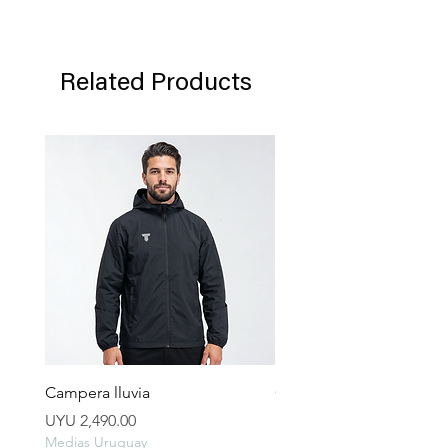
Related Products
Campera lluvia
Campera Pocket Gris Gra
Price
Price
UYU 2,490.00
UYU 2,990.00
Medias Uruguay
Medias Uruguay