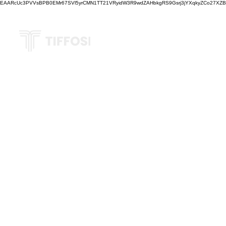
EAARcUc3PVVsBPB0EMr67SVl5yrCMN1TT21VRyidW3R9wdZAHbkgRS9Gsrj3jYXqkyZCo27XZBM