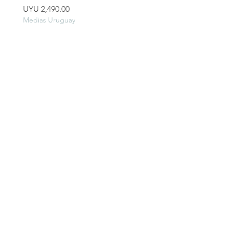
Price
Price
UYU 2,490.00
UYU 2,990.00
Medias Uruguay
Medias Uruguay