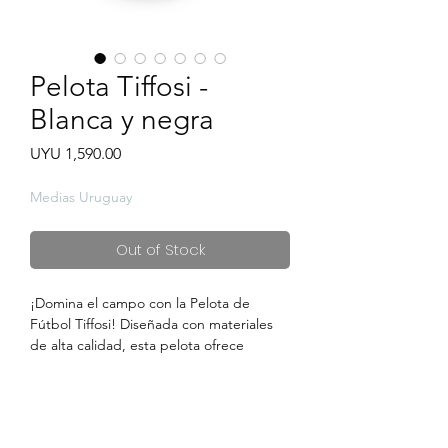
Pelota Tiffosi -
Blanca y negra
Price
UYU 1,590.00
Medias Uruguay
Out of Stock
¡Domina el campo con la Pelota de
Fútbol Tiffosi! Diseñada con materiales
de alta calidad, esta pelota ofrece
durabilidad y un rendimiento superior en
cualquier superficie. Con costuras
reforzadas y un diseño aerodinámico,
garantiza un vuelo preciso y un control