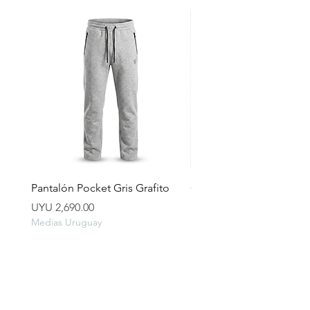
Pantalón Pocket Gris Grafito
Campera lluvia
Price
Price
UYU 2,690.00
UYU 2,490.00
Medias Uruguay
Medias Uruguay