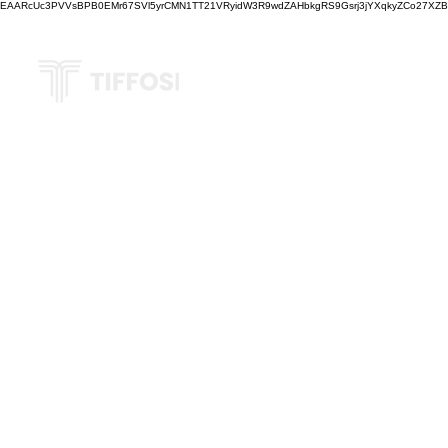
EAARcUc3PVVsBPB0EMr67SVl5yrCMN1TT21VRyidW3R9wdZAHbkgRS9Gsrj3jYXqkyZCo27XZBM