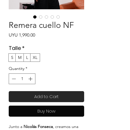
Remera cuello NF
Price
UYU 1,990.00
Talle
*
S
M
L
XL
Quantity
*
Add to Cart
Buy Now
Junto a
Nicolás Fonseca
, creamos una