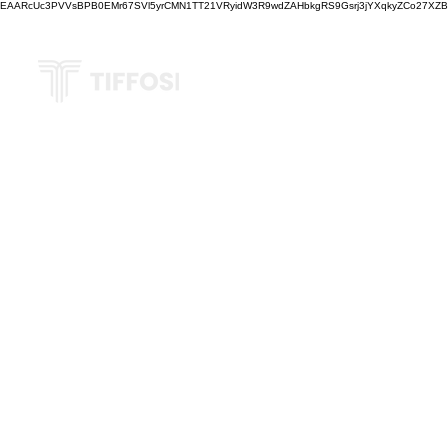
EAARcUc3PVVsBPB0EMr67SVl5yrCMN1TT21VRyidW3R9wdZAHbkgRS9Gsrj3jYXqkyZCo27XZBM