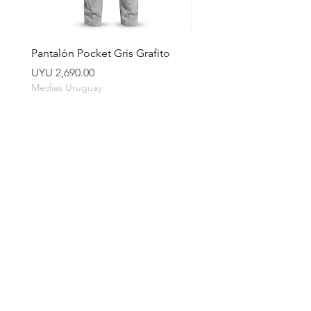
Pantalón Pocket Gris Grafito
Campera lluvia
Price
Price
UYU 2,690.00
UYU 2,490.00
Medias Uruguay
Medias Uruguay