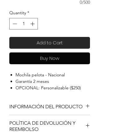
0/500
Quantity
*
Add to Cart
Buy Now
Mochila pelota - Nacional
Garantía 2 meses
OPCIONAL: Personalizable ($250)
Medidas:
38cm
alto -
14cm
profundidad -
28cm
ancho
INFORMACIÓN DEL PRODUCTO
Tiffosi le ofrece un producto altamente
POLÍTICA DE DEVOLUCIÓN Y
confeccionado. Un diseño a medida para
REEMBOLSO
el deportista. Productos personalizados.