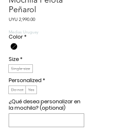
Peñarol
Price
UYU 2,990.00
Medias Uruguay
Color
*
Size
*
Single size
Personalized
*
Do not
Yes
¿Qué desea personalizar en
la mochila? (optional)