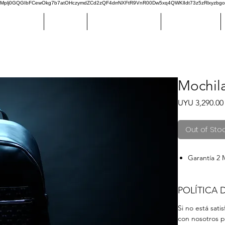
plj0GQGIbFCewOkg7b7atOHczymdZCd2zQF4drrNXFtR9VnR00Dw5xq4QWKlIdt73z5zRlxyzbg
LAR RANGE
DANUBIO
CENTRAL ESPAÑOL
CERRO LARGO
Mochila
UYU 3,290.00
Out of Sto
Garantía 2
POLÍTICA
Si no está sat
con nosotros p