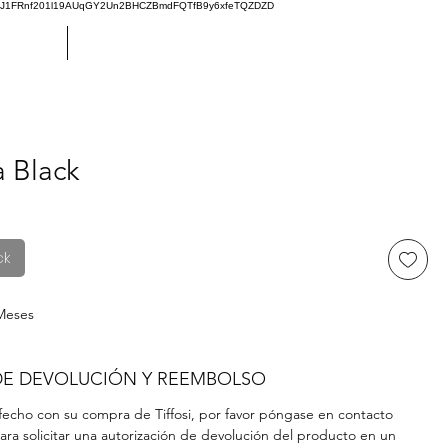
oJ1FRnf201l19AUqGY2Un2BHCZBmdFQTfB9y6xfeTQZDZD
Custom
Más
 Black
Price
ck
 Meses
 DE DEVOLUCIÓN Y REEMBOLSO
isfecho con su compra de Tiffosi, por favor póngase en contacto
ara solicitar una autorización de devolución del producto en un