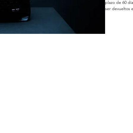
plazo de 60 dí
ser devueltos 