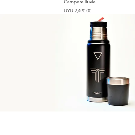
Campera lluvia
Price
UYU 2,490.00
Medias Uruguay
Enter