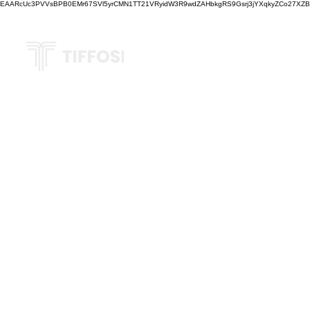
EAARcUc3PVVsBPB0EMr67SVl5yrCMN1TT21VRyidW3R9wdZAHbkgRS9Gsrj3jYXqkyZCo27XZBM