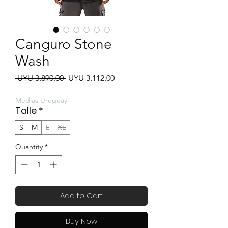
Canguro Stone
Wash
Regular
Sale
 UYU 3,890.00 
UYU 3,112.00
Price
Price
Medias Uruguay
Talle
*
S
M
L
XL
Quantity
*
Add to Cart
Buy Now