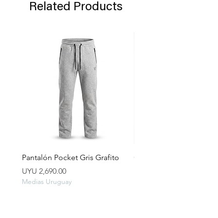
Related Products
Pantalón Pocket Gris Grafito
Campera lluvia
Price
Price
UYU 2,690.00
UYU 2,490.00
Medias Uruguay
Medias Uruguay