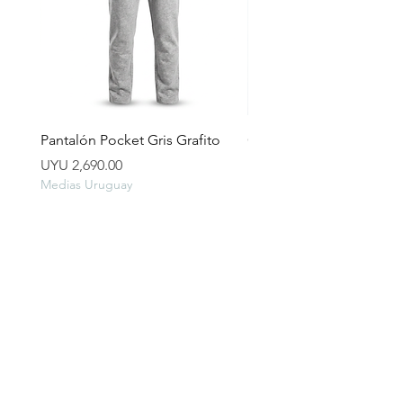
Pantalón Pocket Gris Grafito
Campera lluvia
Price
Price
UYU 2,690.00
UYU 2,490.00
Medias Uruguay
Medias Uruguay