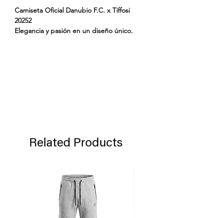
Camiseta Oficial Danubio F.C. x Tiffosi
20252
Elegancia y pasión en un diseño único.
Tiffosi y Danubio F.C. se unen para
traerte la camiseta oficial 2025. Un
homenaje a la historia y al estilo,
confeccionada con materiales premium
que combinan rendimiento y confort.
🔹 Diseño exclusivo Tiffosi x Danubio.
🔹 Tecnología avanzada para máxima
comodidad.
🔹 Disponible en talles 6 - 8 - 10 - 12
Related Products