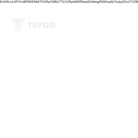
EAARcUc3PVVsBPB0EMr67SVl5yrCMN1TT21VRyidW3R9wdZAHbkgRS9Gsrj3jYXqkyZCo27XZBM